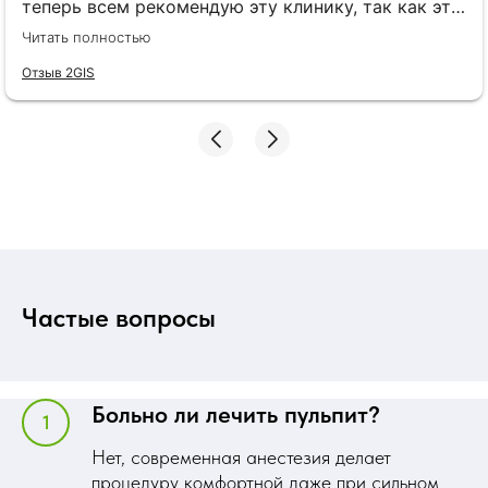
теперь всем рекомендую эту клинику, так как это
реально лучшая стоматология Королёва. Клиника
Читать полностью
оснащена отличным современным
оборудованием, администраторы вежливые,
Отзыв 2GIS
встречают всегда приветливо, профессиональные
врачи и доступный ценник на услуги.
Частые вопросы
Больно ли лечить пульпит?
Нет, современная анестезия делает
процедуру комфортной даже при сильном