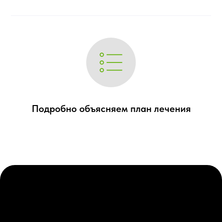
Казумашвили
Людмила Ивановна
Врач стоматолог - терапевт
Подробно объясняем план лечения
4
года опыта