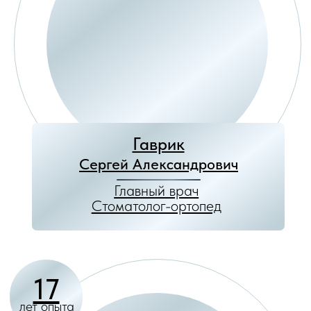
Запишитесь на
консультацию!
✓
Познакомьтесь с
доктором лично
✓
Узнайте дальнейшие
действия в вашей ситуации
✓
Получите оптимальный
вариант восстановления
здоровой улыбки