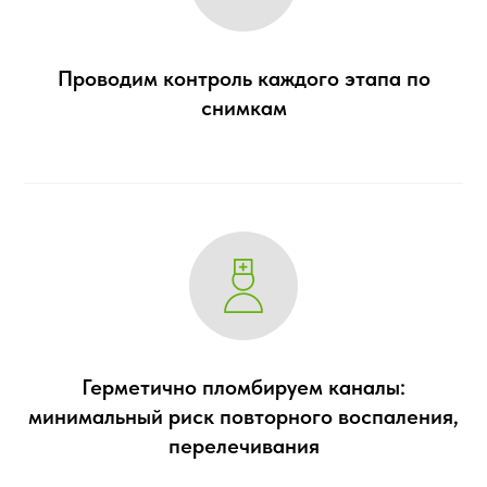
лет опыта
Проводим контроль каждого этапа по
снимкам
Гаврик
Сергей Александрович
Главный врач
Стоматолог-ортопед
17
Герметично пломбируем каналы:
лет опыта
минимальный риск повторного воспаления,
перелечивания