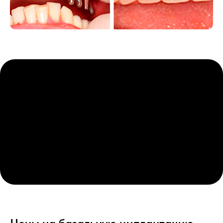
17
лет опыта
Казумашвили
Людмила Ивановна
Врач стоматолог - терапевт
4
года опыта