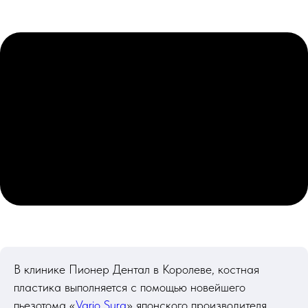
В клинике Пионер Дентал в Королеве, костная
пластика выполняется с помощью новейшего
пьезотома «
Vario Surg
» японского производителя