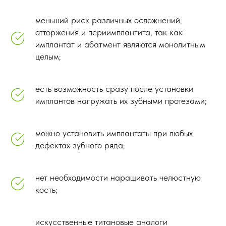
действия в вашей ситуации
✓
Получите оптимальный
меньший риск различных осложнений,
вариант восстановления
отторжения и периимплантита, так как
здоровой улыбки
имплантат и абатмент являются монолитным
целым;
есть возможность сразу после установки
имплантов нагружать их зубными протезами;
+7
можно установить имплантаты при любых
Я соглашаюсь
с политикой
конфиденциальности
дефектах зубного ряда;
ЗАПИСАТЬСЯ НА ПРИЕМ
нет необходимости наращивать челюстную
кость;
искусственные титановые аналоги