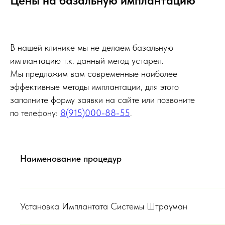
Цены на базальную имплантацию
В нашей клинике мы не делаем базальную
имплантацию т.к. данный метод устарел.
Мы предложим вам современные наиболее
эффективные методы имплантации, для этого
заполните форму заявки на сайте или позвоните
Михайлова
по телефону:
8(915)000-88-55
.
Наталья Геннадьевна
Врач - стоматолог ортодонт
Наименование процедур
ПОСМОТРЕТЬ ВСЕХ ВРАЧЕЙ
Установка Имплантата Системы Штрауман