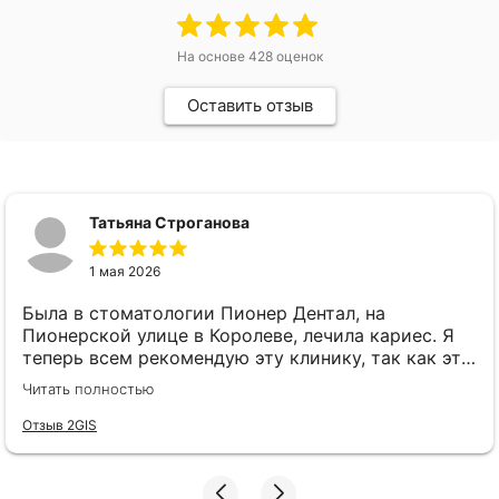
На основе
428
оценок
Оставить отзыв
Татьяна Строганова
1 мая 2026
Была в стоматологии Пионер Дентал, на
Пионерской улице в Королеве, лечила кариес. Я
теперь всем рекомендую эту клинику, так как это
реально лучшая стоматология Королёва. Клиника
Читать полностью
оснащена отличным современным
оборудованием, администраторы вежливые,
Отзыв 2GIS
встречают всегда приветливо, профессиональные
врачи и доступный ценник на услуги.